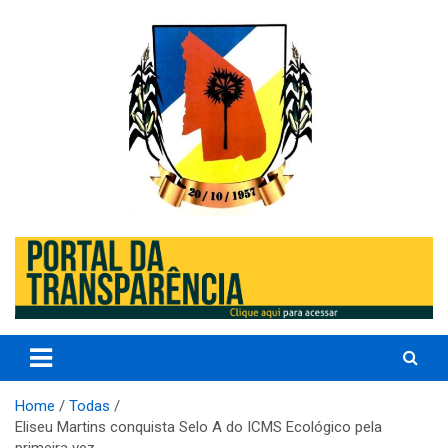
Skip
to
content
Prefeitura de Eliseu Martins – Porder Executivo
Prefeitura de Eliseu Martins –
PI
Home
Todas
Eliseu Martins conquista Selo A do ICMS Ecológico pela
primeira vez