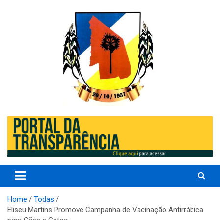
Skip
to
content
Prefeitura de Eliseu Martins – Porder Executivo
Prefeitura de Eliseu Martins –
PI
Home
Todas
Eliseu Martins Promove Campanha de Vacinação Antirrábica
para Cães e Gatos