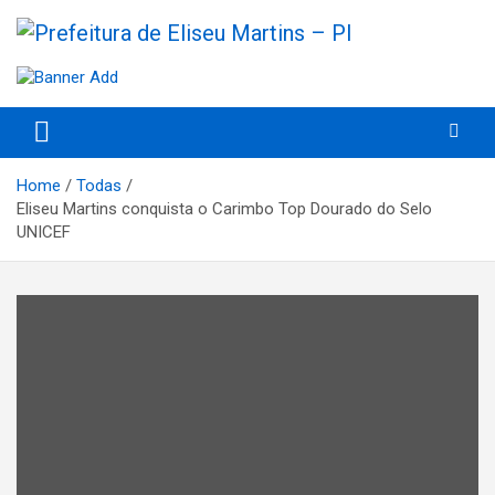
Skip
to
content
Prefeitura de Eliseu Martins – Porder Executivo
Prefeitura de Eliseu Martins –
PI
Home
Todas
Eliseu Martins conquista o Carimbo Top Dourado do Selo
UNICEF