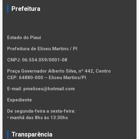
o
Prefeitura
d
e
P
Estado do Piauí
o
Prefeitura de Eliseu Martins / PI
s
CNPJ: 06.554.059/0001-08
t
Praça Governador Alberto Silva, nº 442, Centro
CEP: 64880-000 – Eliseu Martins/PI
E-mail: pmeliseu@hotmail.com
Expediente
De segunda-feira a sexta-feira:
• manhã das 8hs às 13:30hs
Transparência