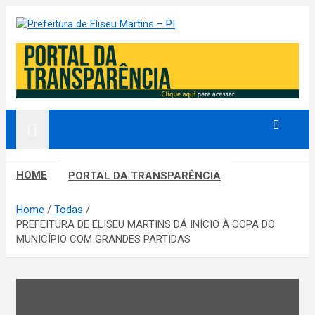
S
k
Prefeitura de Eliseu Martins – Porder Executivo
Prefeitura de Eliseu Martins –
i
p
PI
t
o
c
o
n
t
e
HOME
n
PORTAL DA TRANSPARÊNCIA
t
Home
Todas
PREFEITURA DE ELISEU MARTINS DÁ INÍCIO À COPA DO
MUNICÍPIO COM GRANDES PARTIDAS