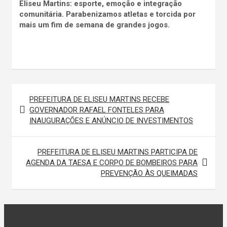
Eliseu Martins: esporte, emoção e integração
comunitária. Parabenizamos atletas e torcida por
mais um fim de semana de grandes jogos.
PREFEITURA DE ELISEU MARTINS RECEBE
N
GOVERNADOR RAFAEL FONTELES PARA
a
INAUGURAÇÕES E ANÚNCIO DE INVESTIMENTOS
v
e
PREFEITURA DE ELISEU MARTINS PARTICIPA DE
AGENDA DA TAESA E CORPO DE BOMBEIROS PARA
g
PREVENÇÃO ÀS QUEIMADAS
a
ç
ã