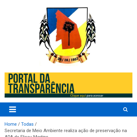
Skip
to
content
Prefeitura de Eliseu Martins – Porder Executivo
Prefeitura de Eliseu Martins –
PI
Home
Todas
Secretaria de Meio Ambiente realiza ação de preservação na
APA de Eliseu Martins