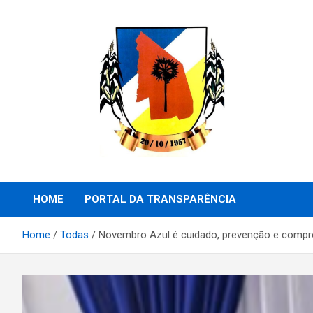
Skip
to
content
Prefeitura de Eliseu Martins – Porder Executivo
Prefeitura de Eliseu
HOME
PORTAL DA TRANSPARÊNCIA
Martins – PI
Home
Todas
Novembro Azul é cuidado, prevenção e comp