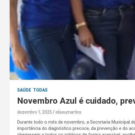
SAÚDE
TODAS
Novembro Azul é cuidado, pr
dezembro 1, 2025
eliseumartins
Durante todo o mês de novembro, a Secretaria Municipal 
importância do diagnóstico precoce, da prevenção e do ac
chegassem a todos os públicos de forma acessível, acolh