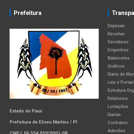
Prefeitura
Transpa
Depesas
Receitas
Servidores
Empenhos
Balancetes
Graficos
Diario do Mun
Leis e Portar
Estrutura Org
Relatorios
Licitações
Estado do Piauí
Diarias
Prefeitura de Eliseu Martins / PI
Contratos
Adesões
CNPJ: 06.554.059/0001-08