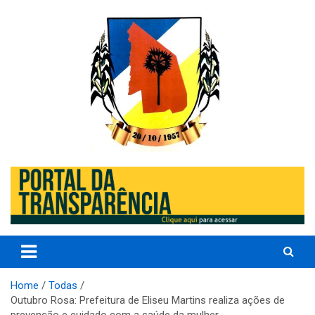
Skip
to
content
Prefeitura de Eliseu Martins – Porder Executivo
Prefeitura de Eliseu Martins –
PI
Home
Todas
Outubro Rosa: Prefeitura de Eliseu Martins realiza ações de
prevenção e cuidado com a saúde da mulher