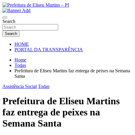
Skip
to
Prefeitura de Eliseu Martins – Porder Executivo
content
Prefeitura de Eliseu Martins – PI
Search
Search
HOME
PORTAL DA TRANSPARÊNCIA
Home
Todas
Prefeitura de Eliseu Martins faz entrega de peixes na Semana
Santa
Assistência Social
Todas
Prefeitura de Eliseu Martins
faz entrega de peixes na
Semana Santa